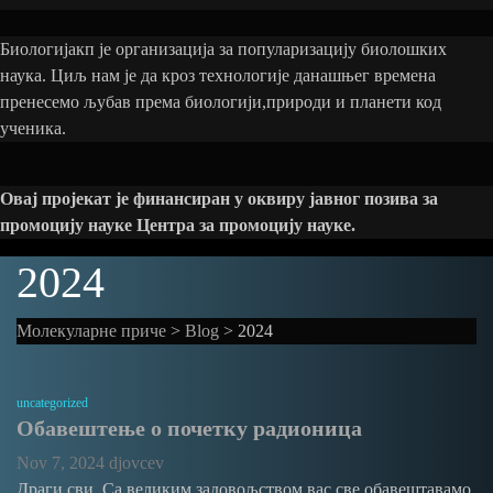
Биологијакп је oрганизација за популаризацију биолошких
наука. Циљ нам је да кроз технологије данашњег времена
пренесемо љубав према биологији,природи и планети код
ученика.
Овај пројекат је финансиран у оквиру јавног позива за
промоцију науке Центра за промоцију науке.
2024
Молекуларне приче
>
Blog
>
2024
uncategorized
Обавештење о почетку радионица
Nov 7, 2024
djovcev
Драги сви, Са великим задовољством вас све обавештавамо