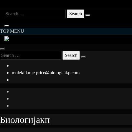
Skip
Search
to
for:
content
TOP MENU
Search
for:
molekularne.price@biologijakp.com
Биологијакп